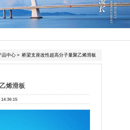
产品中心
>
桥梁支座改性超高分子量聚乙烯滑板
乙烯滑板
4:36:15