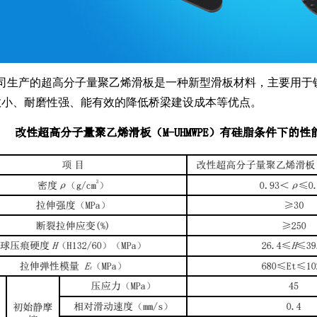
生产的超高分子量聚乙烯滑板是一种新型滑板材料，主要用于
数小、耐磨性强、能有效的降低桥梁建设成本等优点。