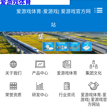
爱游戏体育
爱游戏体育-爱游戏| 爱游戏官方网
爱游戏体育
站
关于我们
产品中心
远征研发中心
创新能力
集团文化
关于我们
产品中心
爱游戏体育
集团文化
荣誉资质
荣誉资质
研发中心
行业资讯
爱游戏体育-爱
新闻动态
游戏| 爱游戏官
方网站