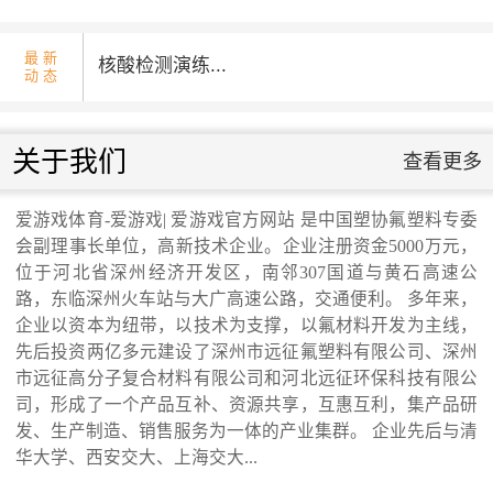
爱游戏体育-爱游戏|
爱游戏官方网站
最 新
核酸检测演练...
动 态
爱游戏体育-爱游戏|
爱游戏官方网站
国庆升旗仪式...
关于我们
查看更多
省发改委领导来我公司调研走访...
爱游戏体育-爱游戏| 爱游戏官方网站 是中国塑协氟塑料专委
会副理事长单位，高新技术企业。企业注册资金5000万元，
交通运输行业标准《桥梁支座用高分子材料
位于河北省深州经济开发区，南邻307国道与黄石高速公
路，东临深州火车站与大广高速公路，交通便利。 多年来，
企业以资本为纽带，以技术为支撑，以氟材料开发为主线，
滑板》 送审稿审查会在京召开...
先后投资两亿多元建设了深州市远征氟塑料有限公司、深州
市远征高分子复合材料有限公司和河北远征环保科技有限公
河北省科学院与远征环保科技有限公司能源
司，形成了一个产品互补、资源共享，互惠互利，集产品研
发、生产制造、销售服务为一体的产业集群。 企业先后与清
华大学、西安交大、上海交大...
与环境新材料成果转化基地签约暨揭牌仪