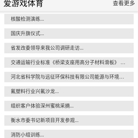
爱游戏体育
查看更多
核酸检测演练...
国庆升旗仪式...
省发改委领导来我公司调研走访...
交通运输行业标准《桥梁支座用高分子材料滑板》 送审稿审查会在京召开...
河北省科学院与远征环保科技有限公司能源与环境新材料成果转化基地签约暨揭牌仪式...
氟塑料行业兴氟沙龙...
组织客户体验深州蜜桃采摘...
衡水市委书记新项目开发参观...
消防小组训练...