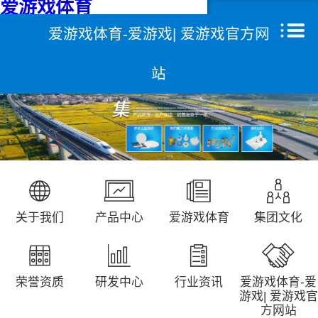
爱游戏体育
爱游戏体育-爱游戏| 爱游戏官方网
爱游戏体育
站
关于我们
产品中心
远征研发中心
创新能力
集团文化
关于我们
产品中心
爱游戏体育
集团文化
荣誉资质
荣誉资质
研发中心
行业资讯
爱游戏体育-爱
新闻动态
游戏| 爱游戏官
方网站