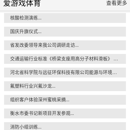
爱游戏体育
查看更多
核酸检测演练...
国庆升旗仪式...
省发改委领导来我公司调研走访...
交通运输行业标准《桥梁支座用高分子材料滑板》 送审稿审查会在京召开...
河北省科学院与远征环保科技有限公司能源与环境新材料成果转化基地签约暨揭牌仪式...
氟塑料行业兴氟沙龙...
组织客户体验深州蜜桃采摘...
衡水市委书记新项目开发参观...
消防小组训练...