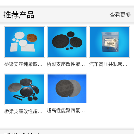
式...
推荐产品
查看更多
氟塑料行业兴氟沙龙...
组织客户体验深州蜜桃采摘...
衡水市委书记新项目开发参观...
桥梁支座纯聚四氟乙烯滑板
桥梁支座改性聚四氟乙烯滑板
汽车高压共轨密封圈
消防小组训练...
衡水安全局长参观...
超高性能聚四氟乙烯滑板
桥梁支座改性超高分子量聚乙烯滑板