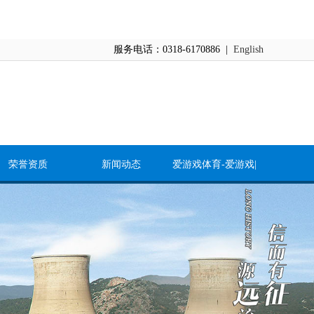
服务电话：0318-6170886 |
English
荣誉资质
新闻动态
爱游戏体育-爱游戏|
爱游戏官方网站