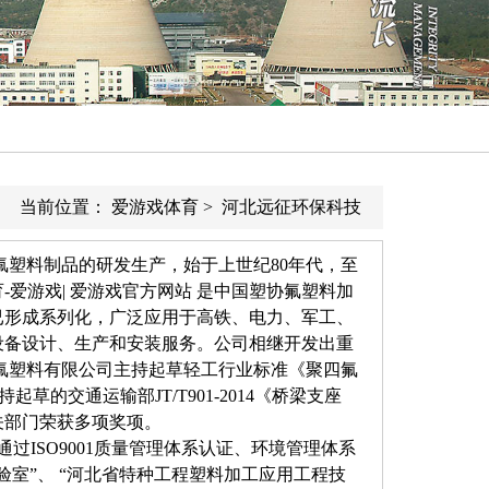
当前位置：
爱游戏体育
>
河北远征环保科技
塑料制品的研发生产，始于上世纪80年代，至
爱游戏| 爱游戏官方网站 是中国塑协氟塑料加
已形成系列化，广泛应用于高铁、电力、军工、
设备设计、生产和安装服务。公司相继开发出重
氟塑料有限公司主持起草轻工行业标准《聚四氟
持起草的交通运输部JT/T901-2014《桥梁支座
关部门荣获多项奖项。
ISO9001质量管理体系认证、环境管理体系
室”、 “河北省特种工程塑料加工应用工程技