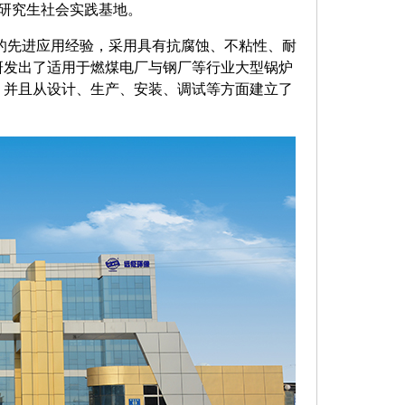
的研究生社会实践基地。
的先进应用经验，采用具有抗腐蚀、不粘性、耐
研发出了适用于燃煤电厂与钢厂等行业大型锅炉
，并且从设计、生产、安装、调试等方面建立了