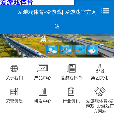
爱游戏体育
爱游戏体育-爱游戏| 爱游戏官方网
爱游戏体育
站
关于我们
产品中心
远征研发中心
创新能力
集团文化
关于我们
产品中心
爱游戏体育
集团文化
荣誉资质
荣誉资质
研发中心
行业资讯
爱游戏体育-爱
新闻动态
游戏| 爱游戏官
方网站