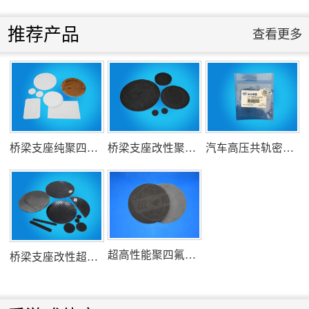
式...
推荐产品
查看更多
氟塑料行业兴氟沙龙...
组织客户体验深州蜜桃采摘...
衡水市委书记新项目开发参观...
桥梁支座纯聚四氟乙烯滑板
桥梁支座改性聚四氟乙烯滑板
汽车高压共轨密封圈
消防小组训练...
衡水安全局长参观...
超高性能聚四氟乙烯滑板
桥梁支座改性超高分子量聚乙烯滑板