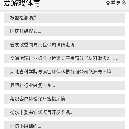
爱游戏体育
查看更多
核酸检测演练...
国庆升旗仪式...
省发改委领导来我公司调研走访...
交通运输行业标准《桥梁支座用高分子材料滑板》 送审稿审查会在京召开...
河北省科学院与远征环保科技有限公司能源与环境新材料成果转化基地签约暨揭牌仪式...
氟塑料行业兴氟沙龙...
组织客户体验深州蜜桃采摘...
衡水市委书记新项目开发参观...
消防小组训练...